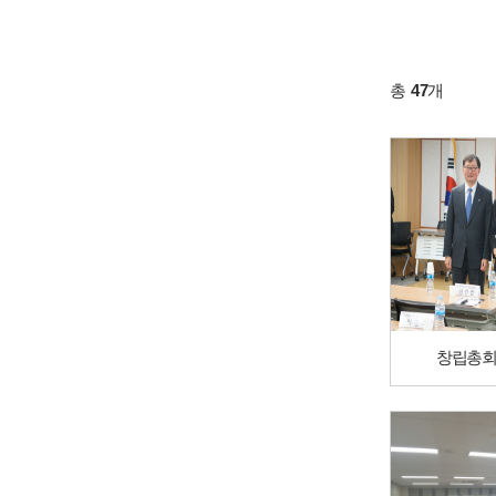
총
47
개
창립총회 (2