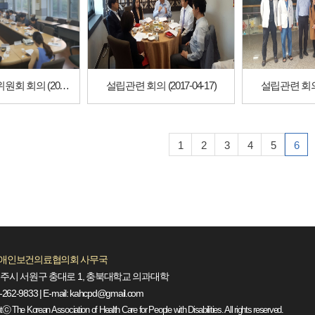
2차 창립준비위원회 회의 (2017-07-20)
설립관련 회의 (2017-04-17)
설립관련 회의 (
1
2
3
4
5
6
애인보건의료협의회 사무국
주시 서원구 충대로 1, 충북대학교 의과대학
3-262-9833 | E-mail:
kahcpd@gmail.com
ⓒ The Korean Association of Health Care for People with Disabilities. All rights reserved.