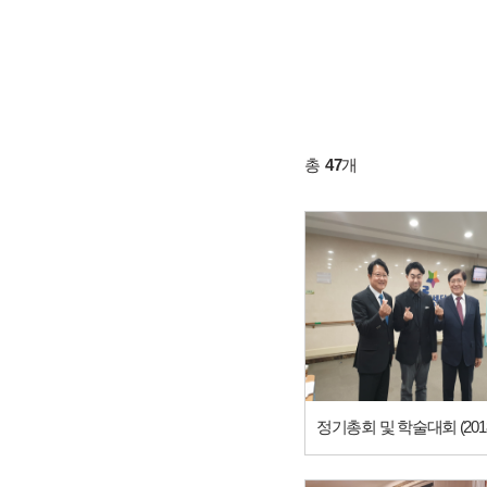
총
47
개