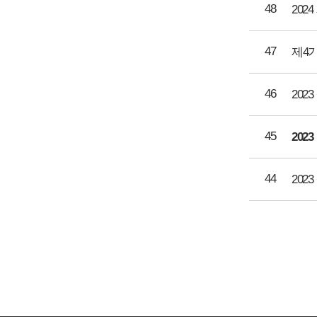
48
20
47
제4
46
45
44
202