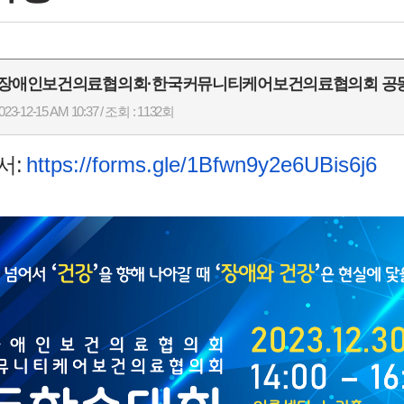
한국장애인보건의료협의회·한국커뮤니티케어보건의료협의회 공
23-12-15 AM 10:37 / 조회 : 1132회
서:
https://forms.gle/
1Bfwn9y2e6UBis6j6