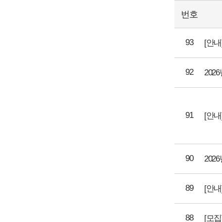
번호
93
[안
92
20
91
90
20
89
[안내
88
[모집