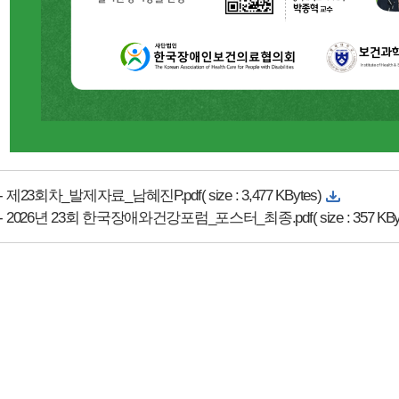
-
제23회차_발제자료_남혜진P.pdf( size : 3,477 KBytes)
-
2026년 23회 한국장애와건강포럼_포스터_최종.pdf( size : 357 KByt