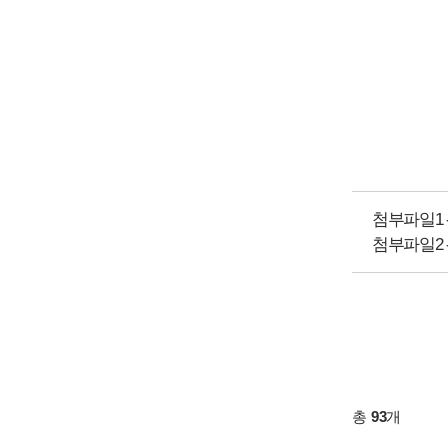
첨부파일1 
첨부파일2 
총
93
개