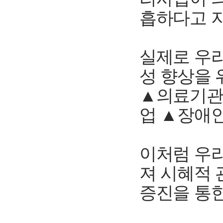
흡하다고 
실제로 우
성 향상을
▲의료기관 
업 ▲장애인
이처럼 우
져 시혜적
증진을 통한