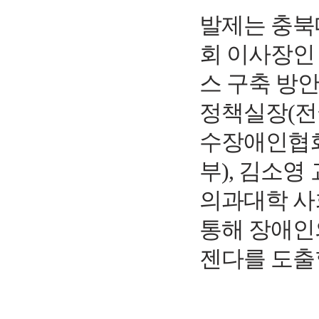
발제는 충북
회 이사장인
스 구축 방
정책실장
(
전
수장애인협
부
),
김소영 
의과대학 
통해 장애인
젠다를 도출