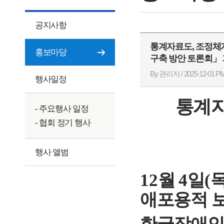
공지사항
통계자료도, 조정체
홍보마당
구축 방안 토론회」
By 관리자 / 2025-12-01 PM
행사일정
통계
- 주요행사 일정
- 협회 정기 행사
행사 앨범
12
월
4
일
(
애포용적 